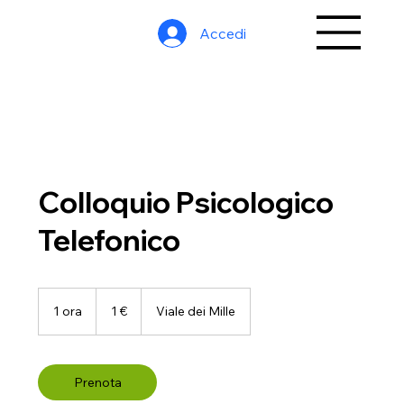
Accedi
Colloquio Psicologico
Telefonico
1
euro
1 ora
1
1 €
Viale dei Mille
o
r
Prenota