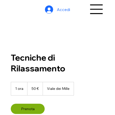
Accedi
Tecniche di
Rilassamento
50
euro
1 ora
1
50 €
Viale dei Mille
o
r
Prenota