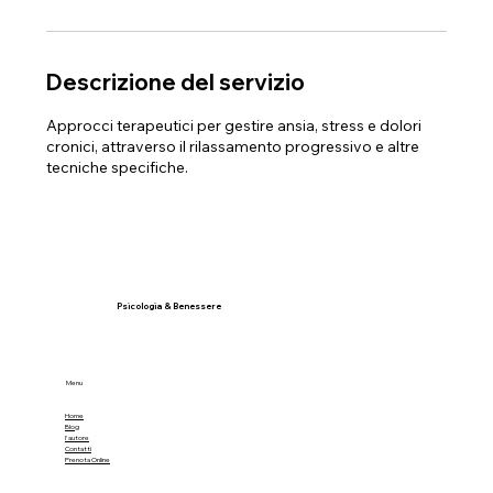
Descrizione del servizio
Approcci terapeutici per gestire ansia, stress e dolori
cronici, attraverso il rilassamento progressivo e altre
tecniche specifiche.
Psicologia & Benessere
Menu
Home
Blog
l'autore
Contatti
Prenota Online