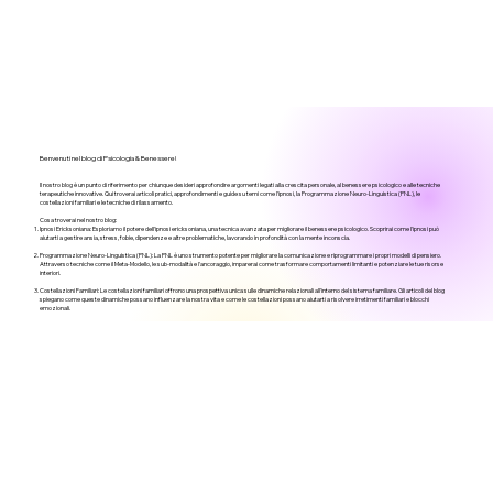
Benvenuti nel blog di Psicologia & Benessere!
Il nostro blog è un punto di riferimento per chiunque desideri approfondire argomenti legati alla crescita personale, al benessere psicologico e alle tecniche
terapeutiche innovative. Qui troverai articoli pratici, approfondimenti e guide su temi come l'ipnosi, la Programmazione Neuro-Linguistica (PNL), le
costellazioni familiari e le tecniche di rilassamento.
Cosa troverai nel nostro blog:
Ipnosi Ericksoniana: Esploriamo il potere dell'ipnosi ericksoniana, una tecnica avanzata per migliorare il benessere psicologico. Scoprirai come l'ipnosi può
aiutarti a gestire ansia, stress, fobie, dipendenze e altre problematiche, lavorando in profondità con la mente inconscia.
Programmazione Neuro-Linguistica (PNL): La PNL è uno strumento potente per migliorare la comunicazione e riprogrammare i propri modelli di pensiero.
Attraverso tecniche come il Meta-Modello, le sub-modalità e l'ancoraggio, imparerai come trasformare comportamenti limitanti e potenziare le tue risorse
interiori.
Costellazioni Familiari: Le costellazioni familiari offrono una prospettiva unica sulle dinamiche relazionali all'interno del sistema familiare. Gli articoli del blog
spiegano come queste dinamiche possano influenzare la nostra vita e come le costellazioni possano aiutarti a risolvere irretimenti familiari e blocchi
emozionali.
Tecniche di Rilassamento e Mindfulness: Stress e ansia sono sfide comuni nella vita moderna. Scopri tecniche di rilassamento come la mindfulness e il respiro
consapevole per migliorare il benessere quotidiano e ritrovare equilibrio interiore.
Crescita Personale e Sviluppo del Potenziale: Attraverso strategie pratiche e metodi di auto-miglioramento, troverai articoli dedicati al raggiungimento dei tuoi
obiettivi personali e professionali, con un focus su resilienza, autostima e motivazione.
All Posts
All Posts