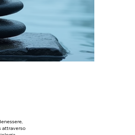
Benessere,
s attraverso
siologia