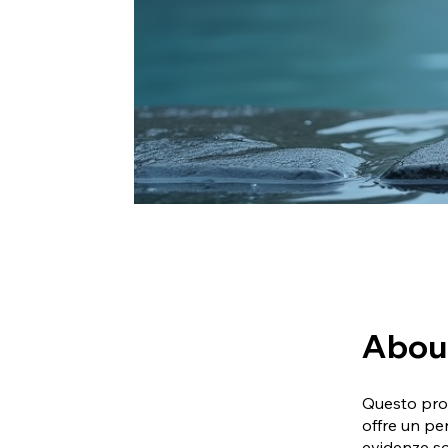
Abou
Questo prog
offre un pe
evidenze sci