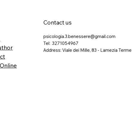
Contact us
psicologia.3.benessere@gmail.com
e
Tel: 3271054967
uthor
Address: Viale dei Mille, 83 - Lamezia Terme
ct
Online