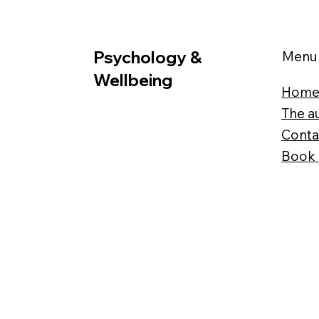
Psychology &
Menu
Wellbeing
Hom
The a
Conta
Book 