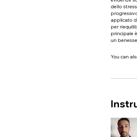
dello stres
progressivo
applicato d
per riequili
principale è
un benesse
You can als
Instr