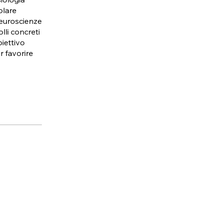
olare
neuroscienze
li concreti
biettivo
r favorire