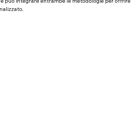
le può integrare entrambe le metodologie per offrire 
nalizzato.