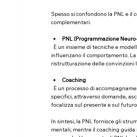
Spesso si confondono la PNL e il co
complementari.
PNL (Programmazione Neuro-L
  È un insieme di tecniche e modelli che studiano come il linguaggio e i processi mentali 
influenzano il comportamento. La 
ristrutturazione delle convinzioni l
Coaching
  È un processo di accompagnamento che aiuta la persona a raggiungere obiettivi 
specifici, attraverso domande, asco
focalizza sul presente e sul futuro
In sintesi, la PNL fornisce gli st
mentali, mentre il coaching guida i