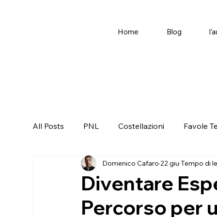
Home
Blog
l'
All Posts
PNL
Costellazioni
Favole T
Domenico Cafaro
22 giu
Tempo di le
Diventare Esper
Percorso per 