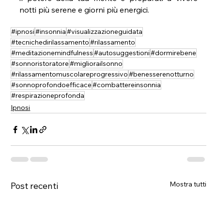
notti più serene e giorni più energici.
#ipnosi
#insonnia
#visualizzazioneguidata
#tecnichedirilassamento
#rilassamento
#meditazionemindfulness
#autosuggestioni
#dormirebene
#sonnoristoratore
#migliorailsonno
#rilassamentomuscolareprogressivo
#benesserenotturno
#sonnoprofondoefficace
#combattereinsonnia
#respirazioneprofonda
Ipnosi
Mostra tutti
Post recenti