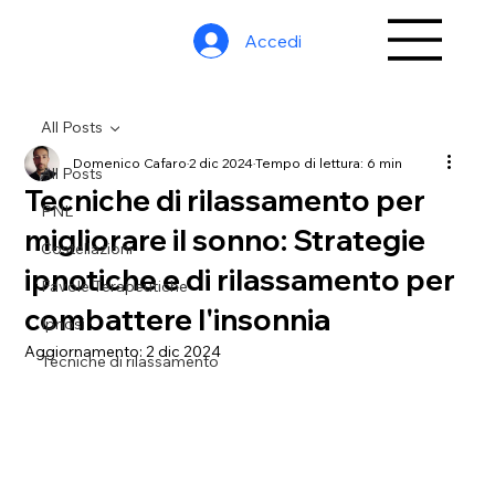
Accedi
All Posts
Domenico Cafaro
2 dic 2024
Tempo di lettura: 6 min
All Posts
Tecniche di rilassamento per
PNL
migliorare il sonno: Strategie
Costellazioni
ipnotiche e di rilassamento per
Favole Terapeutiche
combattere l'insonnia
Ipnosi
Aggiornamento:
2 dic 2024
Tecniche di rilassamento