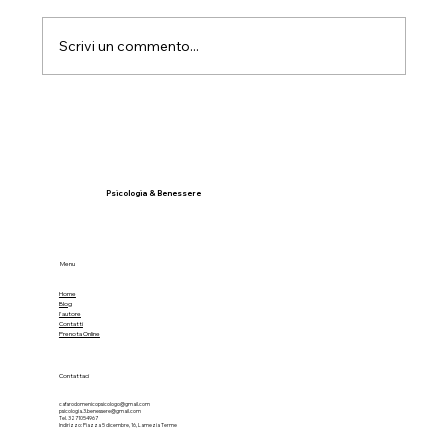
Scrivi un commento...
L’ipnosi Ericksoniana come strumento
per affrontare la depressione
Psicologia & Benessere
Menu
Home
Blog
l'autore
Contatti
Prenota Online
Contattaci
cafarodomenicopsicologo@gmail.com
psicologia.3.benessere@gmail.com
Tel. 3271054967
Indirizzo: Piazza 5 dicembre, 16, Lamezia Terme